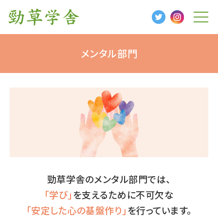
t
o
g
g
l
メンタル部門
e
n
a
v
i
g
a
t
i
o
n
勁草学舎のメンタル部門では、
「学び」
を支えるために不可欠な
「安定した心の基盤作り」
を行っています。