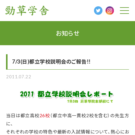
t
o
g
g
l
お知らせ
e
n
a
v
i
g
7/3(日)都立学校説明会のご報告!!
a
t
i
o
2011.07.22
n
当日は都立高校
26校
（都立中高一貫校2校を含む）の先生方
に、
それぞれの学校の特色や最新の入試情報について、熱心にお