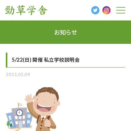
t
o
g
g
l
お知らせ
e
n
a
v
i
g
5/22(日) 開催 私立学校説明会
a
t
i
o
2011.05.09
n