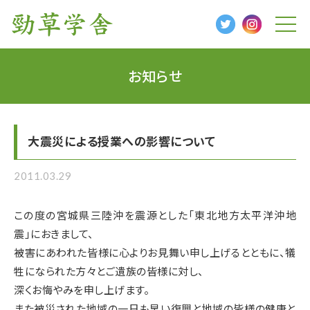
t
o
g
g
l
お知らせ
e
n
a
v
i
g
大震災による授業への影響について
a
t
i
o
2011.03.29
n
この度の宮城県三陸沖を震源とした「東北地方太平洋沖地
震」におきまして、
被害にあわれた皆様に心よりお見舞い申し上げるとともに、犠
牲になられた方々とご遺族の皆様に対し、
深くお悔やみを申し上げます。
また被災された地域の一日も早い復興と地域の皆様の健康と