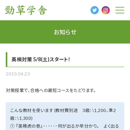
t
o
g
g
l
お知らせ
e
n
a
v
i
g
英検対策 5/8(土)スタート!
a
t
i
o
2010.04.23
n
対策授業で、合格への最短コースをたどります。
こんな教材を使います (教材費別途 3級：\1,200、準2
級：\1,300)
① 『英検虎の巻』･･････何が出るか早分かり。 よく出る