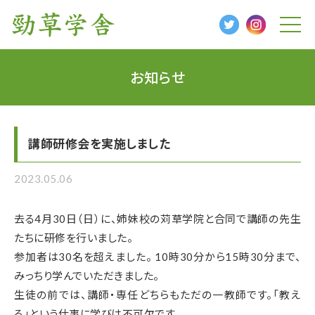
t
o
g
g
l
お知らせ
e
n
a
v
i
g
講師研修会を実施しました
a
t
i
o
2023.05.06
n
去る4月30日（日）に、姉妹校の苅草学院と合同で講師の先生
たちに研修を行いました。
参加者は30名を超えました。 10時30分から15時30分まで、
みっちり学んでいただきました。
生徒の前では、講師・専任どちらもただの一教師です。「教え
る」という仕事に学びは不可欠です。