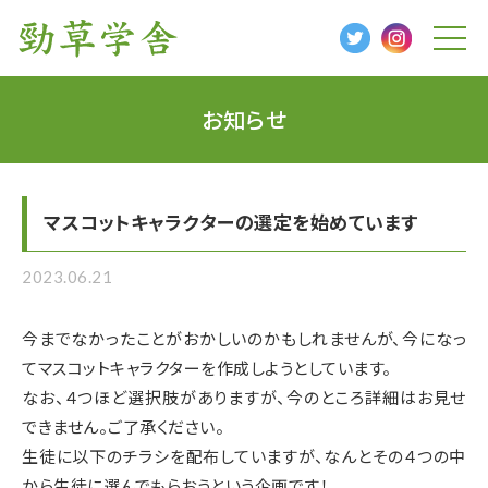
t
o
g
g
l
お知らせ
e
n
a
v
i
g
マスコットキャラクターの選定を始めています
a
t
i
o
2023.06.21
n
今までなかったことがおかしいのかもしれませんが、今になっ
てマスコットキャラクターを作成しようとしています。
なお、４つほど選択肢がありますが、今のところ詳細はお見せ
できません。ご了承ください。
生徒に以下のチラシを配布していますが、なんとその４つの中
から生徒に選んでもらおうという企画です！