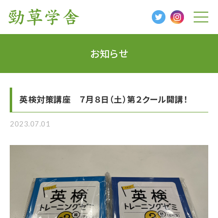
t
o
g
g
l
お知らせ
e
n
a
v
i
g
英検対策講座 ７月８日（土）第２クール開講！
a
t
i
o
2023.07.01
n