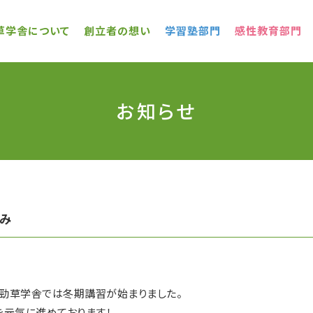
草学舎について
創立者の想い
学習塾部門
感性教育部門
お知らせ
み
り、勁草学舎では冬期講習が始まりました。
を元気に進めております！