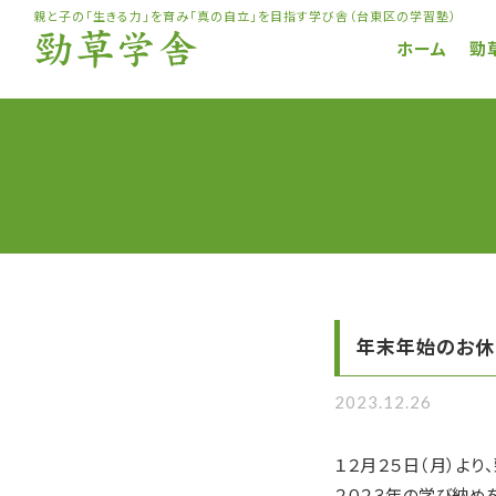
コ
親と子の「生きる力」を育み「真の自立」を目指す学び舎（台東区の学習塾）
ン
ホーム
勁
テ
ン
ツ
へ
ス
キ
ッ
プ
年末年始のお休
2023.12.26
１２月２５日（月）よ
２０２３年の学び納め