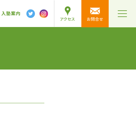
テ
ン
入塾案内
t
アクセス
お問合せ
ツ
o
g
へ
g
l
ス
e
n
キ
a
v
ッ
i
プ
g
a
t
i
o
n