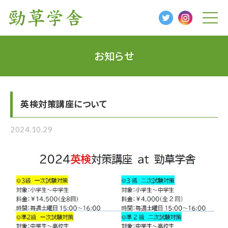
t
o
g
g
l
お知らせ
e
n
a
v
i
g
英検対策講座について
a
t
i
o
2024.10.29
n