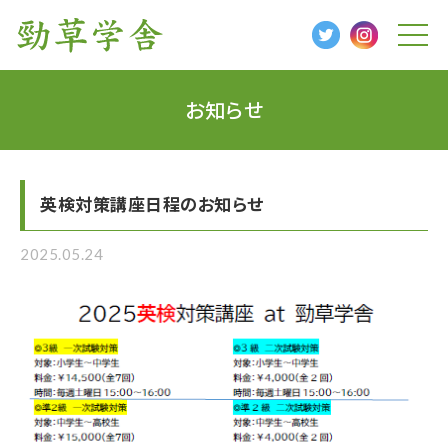
t
o
g
g
l
お知らせ
e
n
a
v
i
g
英検対策講座日程のお知らせ
a
t
i
o
2025.05.24
n