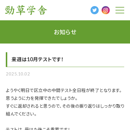
t
o
g
g
l
お知らせ
e
n
a
v
i
g
来週は10月テストです！
a
t
i
o
2025.10.02
n
ようやく明日で区立中の中間テスト全日程が終了となります。
思うように力を発揮できたでしょうか。
すぐに返却されると思うので、その後の振り返りはしっかり取り
組んでください。
テストは、受けた後こそ重要です！