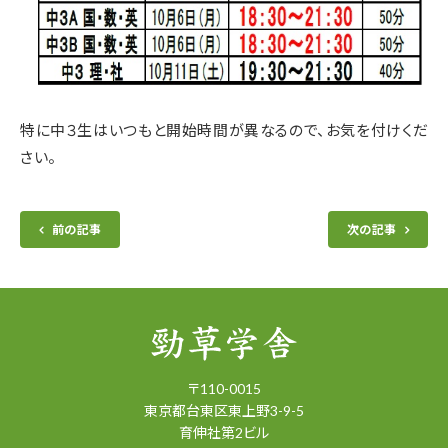
特に中３生はいつもと開始時間が異なるので、お気を付けくだ
さい。
前の記事
次の記事
〒
110-0015
東京都
台東区
東上野3-9-5
育伸社第2ビル