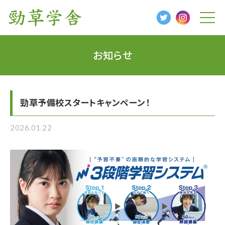
t
o
g
g
l
お知らせ
e
n
a
v
i
g
勁草予備校スタートキャンペーン！
a
t
i
o
2026.01.22
n