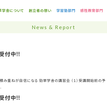
草学舎について
創立者の想い
学習塾部門
感性教育部門
News & Report
受付中!!
の積み重ねが自信になる 勁草学舎の講習会 （１）受講開始前の予
…
受付中!!