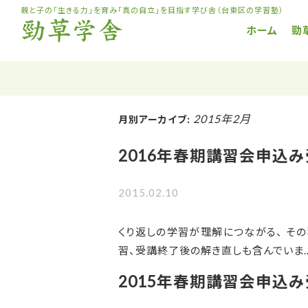
コ
親と子の「生きる力」を育み「真の自立」を目指す学び舎（台東区の学習塾）
ン
ホーム
勁
テ
ン
ツ
へ
2015年2月
月別アーカイブ:
ス
キ
2016年春期講習会申込み
ッ
プ
2015.02.10
くり返しの学習が理解につながる、 そ
習、受講終了後の解き直しも含んでいま
2015年春期講習会申込み