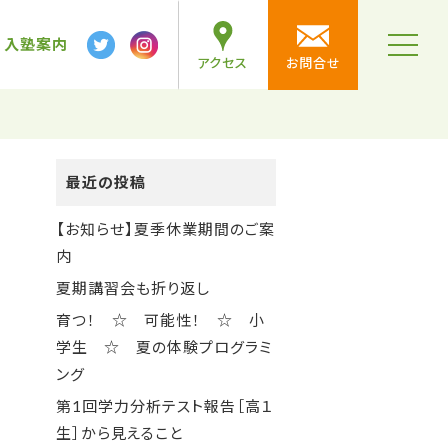
テ
ン
入塾案内
t
アクセス
お問合せ
ツ
o
g
へ
g
l
ス
e
n
キ
a
v
ッ
最近の投稿
i
プ
g
a
【お知らせ】夏季休業期間のご案
t
i
内
o
n
夏期講習会も折り返し
育つ！ ☆ 可能性！ ☆ 小
学生 ☆ 夏の体験プログラミ
ング
第1回学力分析テスト報告［高１
生］から見えること