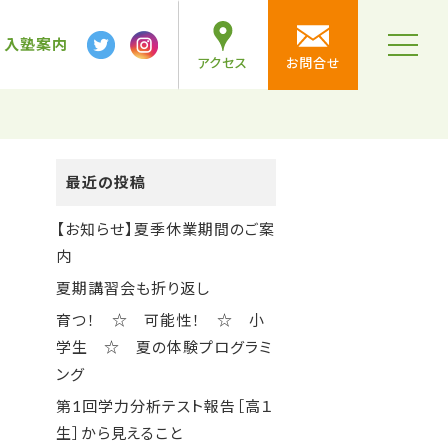
テ
ン
入塾案内
t
アクセス
お問合せ
ツ
o
g
へ
g
l
ス
e
n
キ
a
v
ッ
最近の投稿
i
プ
g
a
【お知らせ】夏季休業期間のご案
t
i
内
o
n
夏期講習会も折り返し
育つ！ ☆ 可能性！ ☆ 小
学生 ☆ 夏の体験プログラミ
ング
第1回学力分析テスト報告［高１
生］から見えること