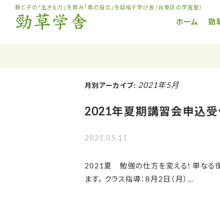
コ
親と子の「生きる力」を育み「真の自立」を目指す学び舎（台東区の学習塾）
ン
ホーム
勁
テ
ン
ツ
へ
2021年5月
月別アーカイブ:
ス
キ
2021年夏期講習会申込受
ッ
プ
2021.05.11
2021夏 勉強の仕方を変える! 単な
ます。 クラス指導：8月2日（月）…